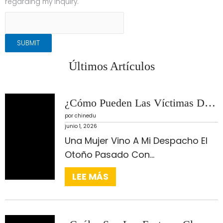
regarding my inquiry.
SUBMIT
Últimos Artículos
¿Cómo Pueden Las Víctimas De Malos Tratos Domésticos Navegar Con Éxito Por El Proceso De Autopetición De La VAWA?
por chinedu
junio 1, 2026
:
Una Mujer Vino A Mi Despacho El
¿
Otoño Pasado Con...
C
LEE MÁS
Ó
M
O