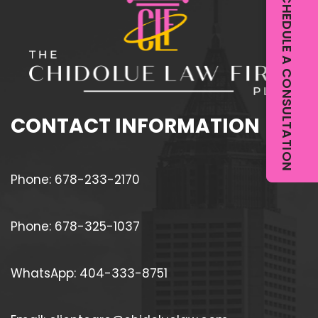
SCHEDULE A CONSULTATION
M
T
É
I
S
E
T
N
I
E
C
E
O
CONTACT INFORMATION
N
S
C
N
U
A
Phone: 678-233-2170
E
V
N
E
Phone: 678-325-1037
T
G
A
A
E
WhatsApp: 404-333-8751
R
L
C
U