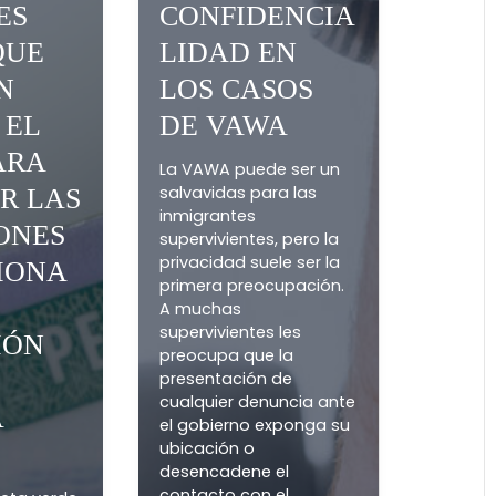
¿CUÁLES SON
EL PAPEL
LOS
LA
FACTORES
CONFIDE
CLAVE QUE
LIDAD EN
IENE EN
LOS CASO
CUENTA EL
DE VAWA
SCIS PARA
La VAWA puede s
salvavidas para 