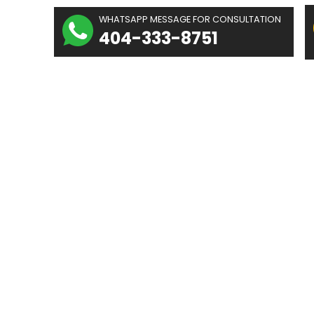
The
WHATSAPP MESSAGE
hidolue
404-333-
Law
irm
 De Confianza En Estados Unidos
Acerca De
Recursos
UEDEN LAS VÍCTIMAS 