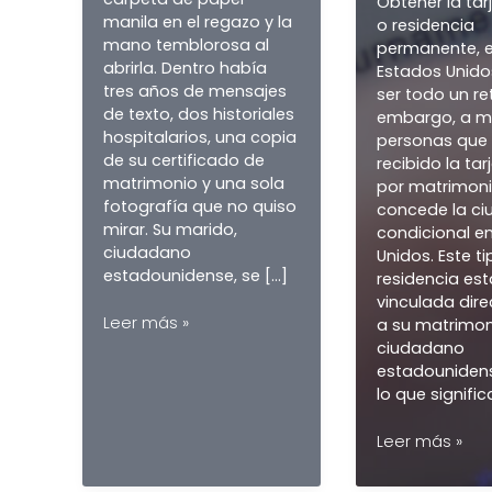
CON ÉXITO
POR EL
PROCESO DE
AUTOPETICIÓ
L
N DE LA
VAWA?
Una mujer vino a mi
despacho el otoño
pasado con una
carpeta de papel
Ob
manila en el regazo y la
o 
mano temblorosa al
p
abrirla. Dentro había
E
tres años de mensajes
se