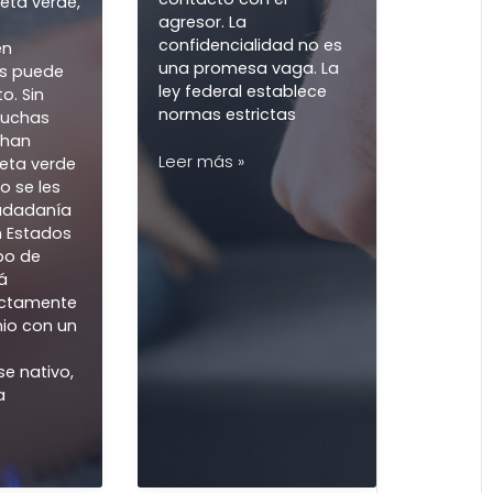
APROBAR LAS
inmigrantes
EXENCIONES
supervivientes, p
privacidad suele 
CONDICIONA
primera preocup
ES DE
A muchas
supervivientes le
EXPULSIÓN
preocupa que la
DE LA
presentación de
cualquier denunc
TARJETA
el gobierno exp
ubicación o
VERDE?
desencadene el
contacto con el
tener la tarjeta verde,
agresor. La
residencia
confidencialidad
ermanente, en
una promesa vag
stados Unidos puede
ley federal estab
r todo un reto. Sin