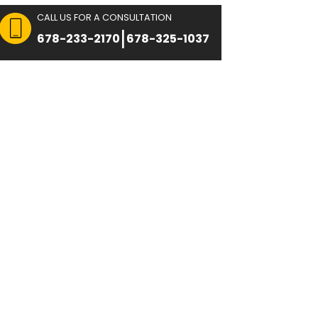
CALL US FOR A CON
 FOR CONSULTATION
|
8751
678-233-2170
Immigration
Comentarios
Últimos Ar
DE