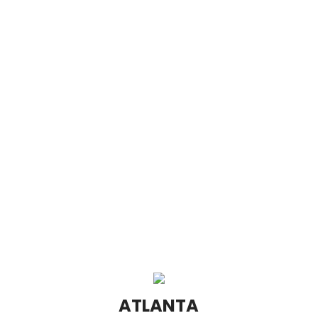
Email: clientcare@chidoluelaw.com
ATLANTA